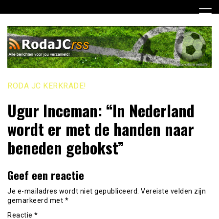
Ga
naar
de
inhoud
RODA JC KERKRADE!
Ugur Inceman: “In Nederland
wordt er met de handen naar
beneden gebokst”
Geef een reactie
Je e-mailadres wordt niet gepubliceerd.
Vereiste velden zijn
gemarkeerd met
*
Reactie
*