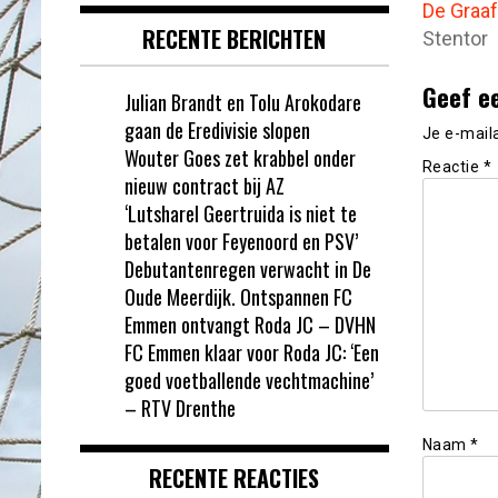
De Graaf
RECENTE BERICHTEN
Stentor
Geef e
Julian Brandt en Tolu Arokodare
gaan de Eredivisie slopen
Je e-mail
Wouter Goes zet krabbel onder
Reactie
*
nieuw contract bij AZ
‘Lutsharel Geertruida is niet te
betalen voor Feyenoord en PSV’
Debutantenregen verwacht in De
Oude Meerdijk. Ontspannen FC
Emmen ontvangt Roda JC – DVHN
FC Emmen klaar voor Roda JC: ‘Een
goed voetballende vechtmachine’
– RTV Drenthe
Naam
*
RECENTE REACTIES