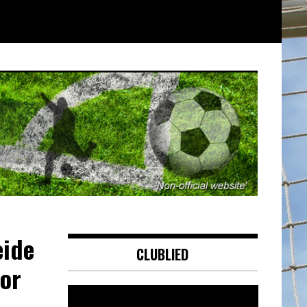
eide
CLUBLIED
tor
Videospeler