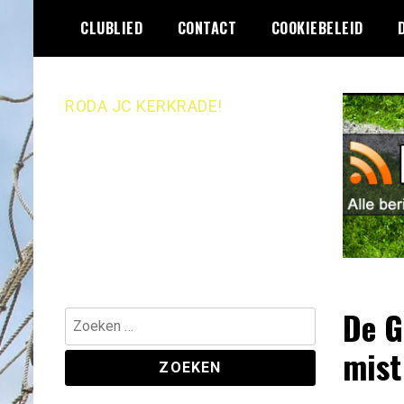
Ga
CLUBLIED
CONTACT
COOKIEBELEID
naar
de
inhoud
RODA JC KERKRADE!
De G
Zoeken
naar:
mist