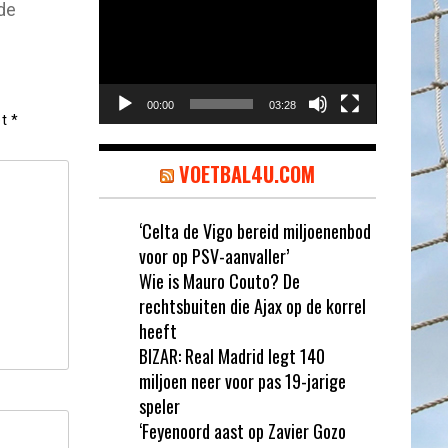
de
00:00
03:28
et
*
VOETBAL4U.COM
‘Celta de Vigo bereid miljoenenbod
voor op PSV-aanvaller’
Wie is Mauro Couto? De
rechtsbuiten die Ajax op de korrel
heeft
BIZAR: Real Madrid legt 140
miljoen neer voor pas 19-jarige
speler
‘Feyenoord aast op Zavier Gozo