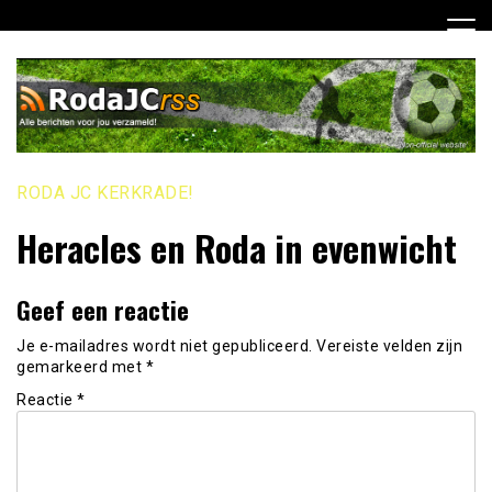
Ga
naar
de
inhoud
RODA JC KERKRADE!
Heracles en Roda in evenwicht
Geef een reactie
Je e-mailadres wordt niet gepubliceerd.
Vereiste velden zijn
gemarkeerd met
*
Reactie
*