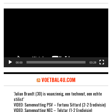
Videospeler
00:00
03:28
VOETBAL4U.COM
‘Julian Brandt (30) is waanzinnig, een techneut, een echte
stilist’
VIDEO: Samenvatting PSV – Fortuna Sittard (2-2 Eredivisie)
VIDEO: Samenvatting NEC – Telstar (1-2 Eredivisie)