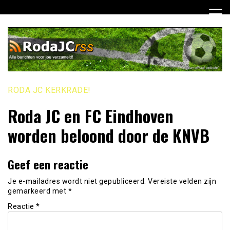
Ga
naar
de
inhoud
RODA JC KERKRADE!
Roda JC en FC Eindhoven
worden beloond door de KNVB
Geef een reactie
Je e-mailadres wordt niet gepubliceerd.
Vereiste velden zijn
gemarkeerd met
*
Reactie
*