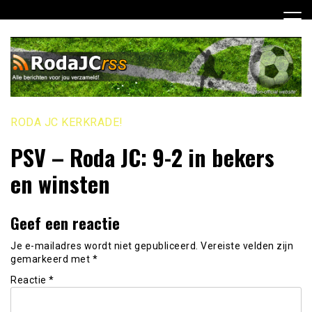
Ga
naar
de
inhoud
RODA JC KERKRADE!
PSV – Roda JC: 9-2 in bekers
en winsten
Geef een reactie
Je e-mailadres wordt niet gepubliceerd.
Vereiste velden zijn
gemarkeerd met
*
Reactie
*