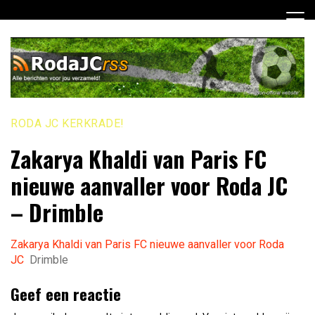
Ga
naar
de
inhoud
RODA JC KERKRADE!
Zakarya Khaldi van Paris FC
nieuwe aanvaller voor Roda JC
– Drimble
Zakarya Khaldi van Paris FC nieuwe aanvaller voor Roda
JC
Drimble
Geef een reactie