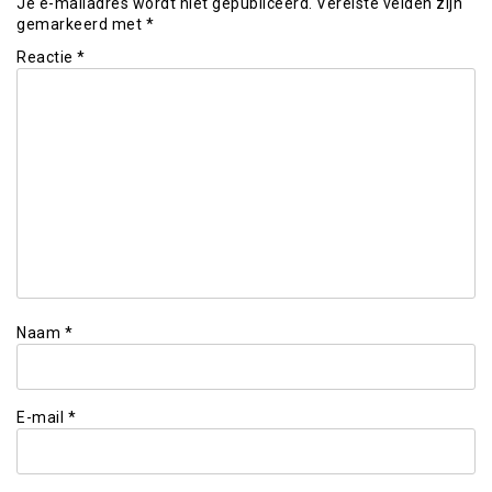
Je e-mailadres wordt niet gepubliceerd.
Vereiste velden zijn
gemarkeerd met
*
Reactie
*
Naam
*
E-mail
*