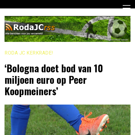
Ga
naar
de
inhoud
RODA JC KERKRADE!
‘Bologna doet bod van 10
miljoen euro op Peer
Koopmeiners’