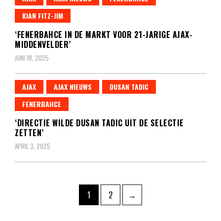
KIAN FITZ-JIM
‘FENERBAHCE IN DE MARKT VOOR 21-JARIGE AJAX-
MIDDENVELDER’
JUNI 18, 2025
AJAX
AJAX NIEUWS
DUSAN TADIC
FENERBAHCE
‘DIRECTIE WILDE DUSAN TADIC UIT DE SELECTIE
ZETTEN’
APRIL 3, 2025
Berichten
Pagina
Pagina
1
2
→
paginering