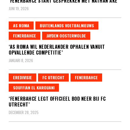
‘FENERBAHCE START GESPREKKEN MET NATHAN AKÉ’
JUNI 19, 2026
AS ROMA
BUITENLANDS VOETBALNIEUWS
FENERBAHCE
JAYDEN OOSTERWOLDE
‘AS ROMA WIL NEDERLANDER OPHALEN VANUIT
OPVALLENDE COMPETITIE’
JANUARI 8, 2026
EREDIVISIE
FC UTRECHT
FENERBAHCE
SOUFFIAN EL KAROUANI
‘FENERBAHCE LEGT OFFICIEEL BOD NEER BIJ FC
UTRECHT’
DECEMBER 28, 2025