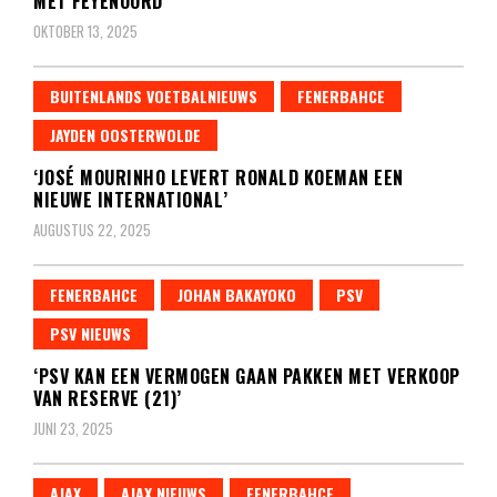
MET FEYENOORD’
OKTOBER 13, 2025
BUITENLANDS VOETBALNIEUWS
FENERBAHCE
JAYDEN OOSTERWOLDE
‘JOSÉ MOURINHO LEVERT RONALD KOEMAN EEN
NIEUWE INTERNATIONAL’
AUGUSTUS 22, 2025
FENERBAHCE
JOHAN BAKAYOKO
PSV
PSV NIEUWS
‘PSV KAN EEN VERMOGEN GAAN PAKKEN MET VERKOOP
VAN RESERVE (21)’
JUNI 23, 2025
AJAX
AJAX NIEUWS
FENERBAHCE